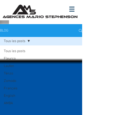
BLOG
Tous les posts
Tous les posts
Fleurco
Laufen
Tënzo
Zomodo
Français
English
AMBA