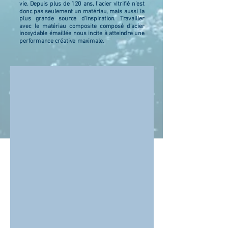
vie. Depuis plus de 120 ans, l’acier vitrifié n’est
donc pas seulement un matériau, mais aussi la
plus grande source d’inspiration. Travailler
avec le matériau composite composé d’acier
inoxydable émaillée nous incite à atteindre une
performance créative maximale.