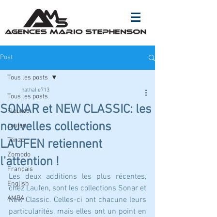
Post
Tous les posts
nathalie713
Tous les posts
SONAR et NEW CLASSIC: les
Fleurco
nouvelles collections
Laufen
Tënzo
LAUFEN retiennent
Zomodo
l'attention !
Français
Les deux additions les plus récentes, 
English
chez Laufen, sont les collections Sonar et 
AMBA
New Classic. Celles-ci ont chacune leurs 
particularités, mais elles ont un point en 